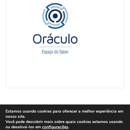
Estamos usando cookies para oferecer a melhor experiência em
nosso site.
Você pode descobrir mais sobre quais cookies estamos usando
@2004-2026 Carnaval de Campos - Todos os direitos reservados. Design:
ou desativá-los em
configurações
.
Envato. Webdesign: Luciano Silva.
Politica de Privacidade e Cookies