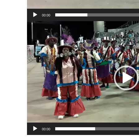
00:00
Tocador
de
vídeo
00:00