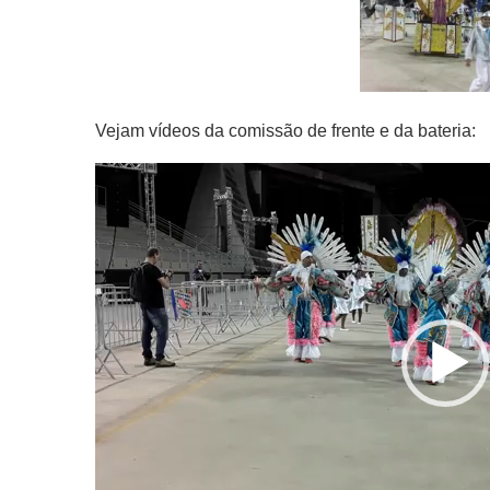
Vejam vídeos da comissão de frente e da bateria:
Tocador
de
vídeo