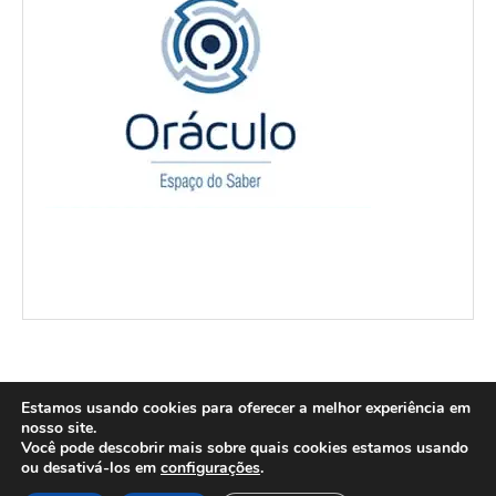
Estamos usando cookies para oferecer a melhor experiência em
nosso site.
Você pode descobrir mais sobre quais cookies estamos usando
@2004-2026 Carnaval de Campos - Todos os direitos reservados. Design:
ou desativá-los em
configurações
.
Envato. Webdesign: Luciano Silva.
Politica de Privacidade e Cookies