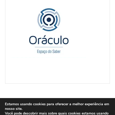
Estamos usando cookies para oferecer a melhor experiência em
nosso site.
Você pode descobrir mais sobre quais cookies estamos usando
@2004-2026 Carnaval de Campos - Todos os direitos reservados. Design: