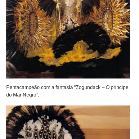
Pentacampeão com a fantasia “Zogundack – O príncipe
do Mar Negro”: