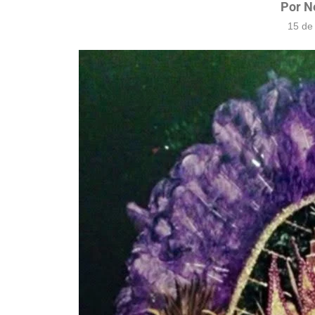
Por N
15 de