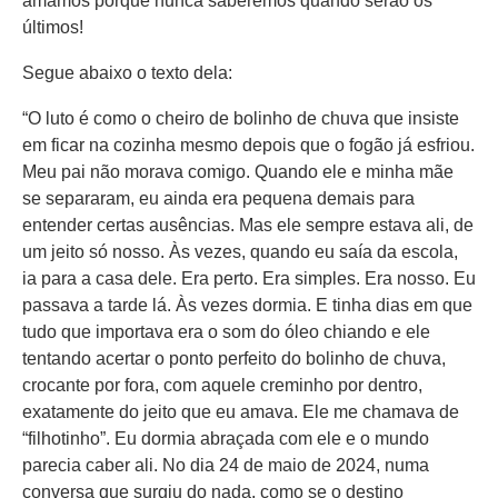
amamos porque nunca saberemos quando serão os
últimos!
Segue abaixo o texto dela:
“O luto é como o cheiro de bolinho de chuva que insiste
em ficar na cozinha mesmo depois que o fogão já esfriou.
Meu pai não morava comigo. Quando ele e minha mãe
se separaram, eu ainda era pequena demais para
entender certas ausências. Mas ele sempre estava ali, de
um jeito só nosso. Às vezes, quando eu saía da escola,
ia para a casa dele. Era perto. Era simples. Era nosso. Eu
passava a tarde lá. Às vezes dormia. E tinha dias em que
tudo que importava era o som do óleo chiando e ele
tentando acertar o ponto perfeito do bolinho de chuva,
crocante por fora, com aquele creminho por dentro,
exatamente do jeito que eu amava. Ele me chamava de
“filhotinho”. Eu dormia abraçada com ele e o mundo
parecia caber ali. No dia 24 de maio de 2024, numa
conversa que surgiu do nada, como se o destino